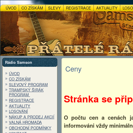
ÚVOD
CO ZÍSKÁM
SLEVY
REGISTRACE
AKTUALITY
LOSO
Rádio Samson
Ceny
ÚVOD
CO ZÍSKÁM
SLEVOVÝ PROGRAM
TRAMPSKÝ ŠIRÁK
Stránka se při
PROGRAM
REGISTRACE
AKTUALITY
LOSOVÁNÍ
O počtu cen a cenách ja
NÁKUP A PRODEJ AKCIÍ
VALNÁ HROMADA
informováni vždy minimálně
OBCHODNÍ PODMÍNKY