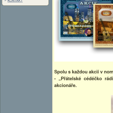
KONTAKT
Spolu s každou akcií v nom
- „Přátelské cédéčko rá
akcionáře.