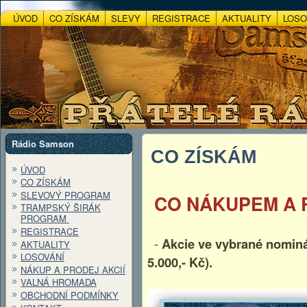
ÚVOD
CO ZÍSKÁM
SLEVY
REGISTRACE
AKTUALITY
LOSO
Rádio Samson
CO ZÍSKÁM
ÚVOD
CO ZÍSKÁM
SLEVOVÝ PROGRAM
CO NÁKUPEM A 
TRAMPSKÝ ŠIRÁK
PROGRAM
REGISTRACE
-
Akcie ve vybrané nominál
AKTUALITY
LOSOVÁNÍ
5.000,- Kč).
NÁKUP A PRODEJ AKCIÍ
VALNÁ HROMADA
OBCHODNÍ PODMÍNKY