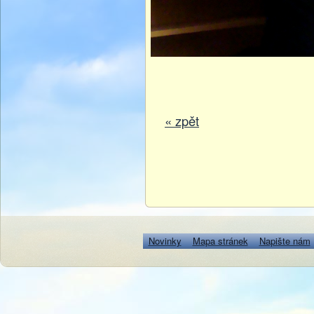
« zpět
Novinky
Mapa stránek
Napište nám